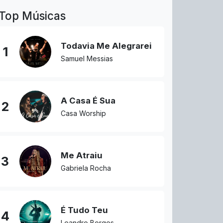
Top Músicas
Todavia Me Alegrarei
1
Samuel Messias
A Casa É Sua
2
Casa Worship
Me Atraiu
3
Gabriela Rocha
É Tudo Teu
4
Leandro Borges